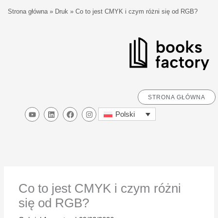
Przejdź
S
Strona główna
»
Druk
»
Co to jest CMYK i czym różni się od RGB?
do
z
treści
u
k
a
j
STRONA GŁÓWNA
Y
L
F
I
Polski
o
i
a
n
u
n
c
s
t
k
e
t
u
e
b
a
b
d
o
g
e
i
o
r
n
k
a
m
Co to jest CMYK i czym różni
się od RGB?