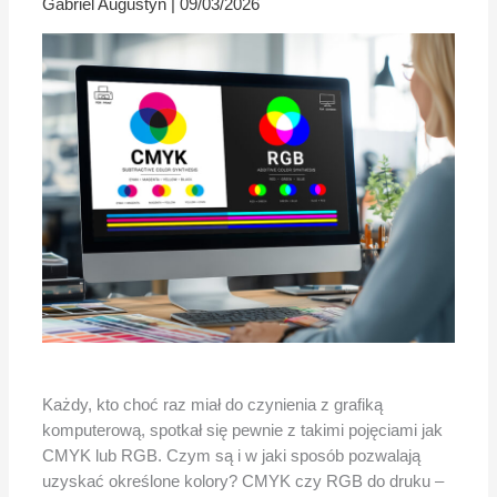
Gabriel Augustyn
|
09/03/2026
Każdy, kto choć raz miał do czynienia z grafiką
komputerową, spotkał się pewnie z takimi pojęciami jak
CMYK lub RGB. Czym są i w jaki sposób pozwalają
uzyskać określone kolory? CMYK czy RGB do druku –