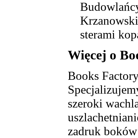
Budowlańcy 
Krzanowski 
sterami kop
Więcej o Bo
Books Factory
Specjalizujem
szeroki wachl
uszlachetniani
zadruk boków 