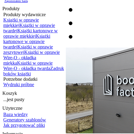
Zapomniałem hasła
Produkty
Produkty wydawnicze
Książki w oprawie
miękkiej
Książki w oprawie
twardej
Książki kartonowe w
oprawie miękkiej
Książki
kartonowe w oprawie
twardej
Książki w oprawie
zeszytowej
Książki w oprawie
Wire-O - okładka
miękka
Książki w oprawie
Wire-O - okładka twarda
Zadruk
boków książki
Potrzebne dodatki
Wydruki próbne
Koszyk
...jest pusty
Użyteczne
Baza wiedzy
Generatory szablonów
Jak przygotować pliki
Informacje