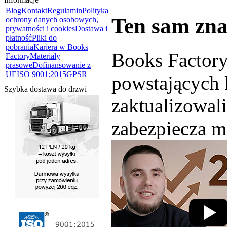
Blog
Kontakt
Regulamin
Polityka
Ten sam zna
ochrony danych osobowych,
prywatności i cookies
Dostawa i
płatność
Pliki do
pobrania
Kariera w Books
Books Factory 
Factory
Materiały
prasowe
Dofinansowanie z
UE
ISO 9001:2015
GPSR
powstających 
Szybka dostawa do drzwi
zaktualizowal
zabezpiecza m