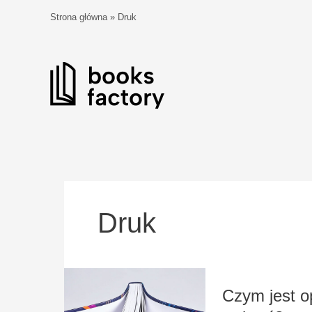
Przejdź
Strona główna
»
Druk
do
treści
Druk
Czym
Czym jest o
jest
oprawa