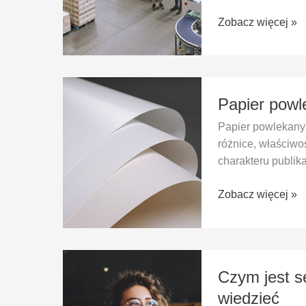
powstaje
Zobacz więcej »
książka
Papier
Papier powl
powlekany
i
Papier powlekany
niepowlekany
różnice, właściwo
do
charakteru publika
druku
–
Zobacz więcej »
różnice
Czym
Czym jest s
jest
self-
wiedzieć