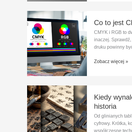
Co
Co to jest 
to
jest
CMYK i RGB to dw
CMYK
inaczej. Sprawdź,
i
druku powinny b
czym
różni
Zobacz więcej »
się
od
RGB?
Kiedy
Kiedy wynal
wynaleziono
druk?
historia
Krótka,
Od glinianych tab
ale
cyfrowy. Krótka, 
konkretna
współczesne techn