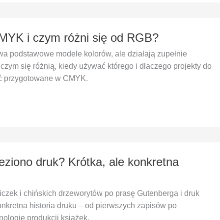
CMYK i czym różni się od RGB?
a podstawowe modele kolorów, ale działają zupełnie
 czym się różnią, kiedy używać którego i dlaczego projekty do
yć przygotowane w CMYK.
eziono druk? Krótka, ale konkretna
liczek i chińskich drzeworytów po prasę Gutenberga i druk
konkretna historia druku – od pierwszych zapisów po
ologie produkcji książek.