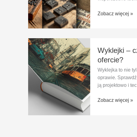
historia
Zobacz więcej »
Wyklejki
Wyklejki – 
–
czym
ofercie?
są,
Wyklejka to nie ty
do
oprawie. Sprawdź, 
czego
ją projektowo i te
służą
i
Zobacz więcej »
co
mamy
w
ofercie?