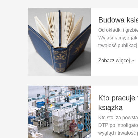
Budowa
Budowa ksią
książki
–
Od okładki i grzbie
z
Wyjaśniamy, z jak
jakich
trwałość publikac
elementów
się
Zobacz więcej »
składa?
Kto
Kto pracuje 
pracuje
w
książka
drukarni?
Kto stoi za powst
Stanowiska
DTP po introligato
i
wygląd i trwałość 
jak