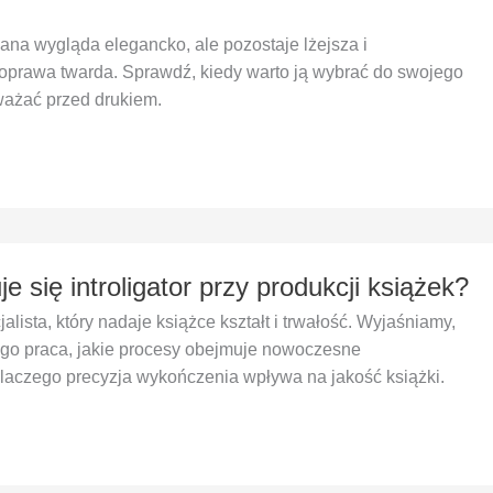
na wygląda elegancko, ale pozostaje lżejsza i
oprawa twarda. Sprawdź, kiedy warto ją wybrać do swojego
uważać przed drukiem.
 się introligator przy produkcji książek?
cjalista, który nadaje książce kształt i trwałość. Wyjaśniamy,
ego praca, jakie procesy obejmuje nowoczesne
i dlaczego precyzja wykończenia wpływa na jakość książki.