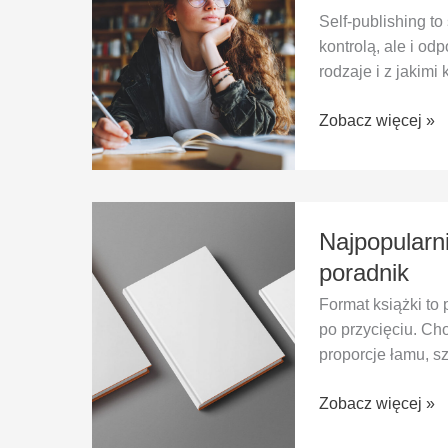
publishing
Self-publishing t
–
kontrolą, ale i od
wszystko,
rodzaje i z jakimi 
co
musisz
Zobacz więcej »
wiedzieć
Najpopularniejsze
Najpopularn
formaty
książek
poradnik
do
Format książki to
druku
po przycięciu. Ch
–
proporcje łamu, s
poradnik
Zobacz więcej »