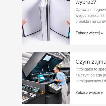
wybrać?
zintegrowana
Oprawa zintegrowa
i
wygodniejsza niż 
kiedy
projektu i na co 
warto
ją
Zobacz więcej »
wybrać?
Czym
Czym zajmuje
zajmuje
się
Introligator to spe
introligator
na czym polega j
przy
introligatorstwo 
produkcji
książek?
Zobacz więcej »