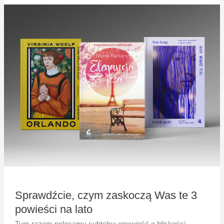
Sprawdźcie,
czym
zaskoczą
Was
te
3
powieści
na
lato
Sprawdźcie, czym zaskoczą Was te 3
powieści na lato