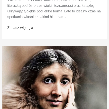
Tym razem polecamy subtelną opowieść o bliskości,
literacką podróż przez wieki i tożsamości oraz książkę
ukrywającą głębię pod lekką formą. Lato to idealny czas na
spotkania właśnie z takimi historiami.
Zobacz więcej »
6
faktów
o
Virginii
Woolf,
które
warto
znać