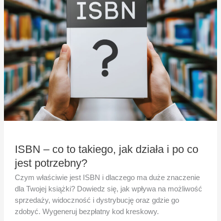
takiego,
jak
działa
i
po
co
jest
potrzebny?
ISBN – co to takiego, jak działa i po co
jest potrzebny?
Czym właściwie jest ISBN i dlaczego ma duże znaczenie
dla Twojej książki? Dowiedz się, jak wpływa na możliwość
sprzedaży, widoczność i dystrybucję oraz gdzie go
zdobyć. Wygeneruj bezpłatny kod kreskowy.