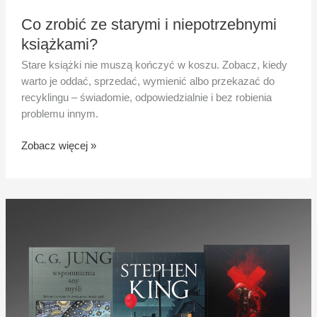
Co zrobić ze starymi i niepotrzebnymi
książkami?
Stare książki nie muszą kończyć w koszu. Zobacz, kiedy
warto je oddać, sprzedać, wymienić albo przekazać do
recyklingu – świadomie, odpowiedzialnie i bez robienia
problemu innym.
Zobacz więcej »
Książki
na
lato
2026:
trzy
lektury
do