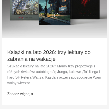
zabrania
na
wakacje
Książki na lato 2026: trzy lektury do
zabrania na wakacje
Szukacie lektury na lato 2026? Mamy trzy propozycje z
różnych światów: autobiografię Junga, kultowe „To” Kinga i
hard SF Petera Wattsa. Każda inaczej zagospodaruje Wam
wolny wieczór.
Zobacz więcej »