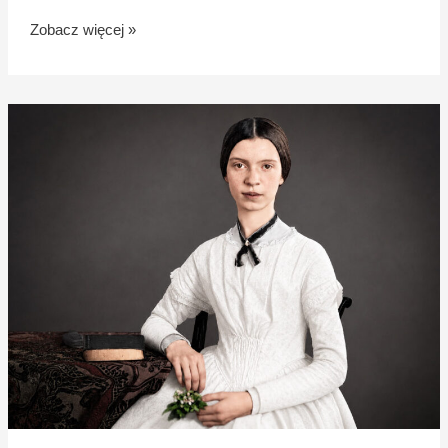
Zobacz więcej »
Myślnik
jako
broń:
jak
Emily
Dickinson
rozbiła
wiersz