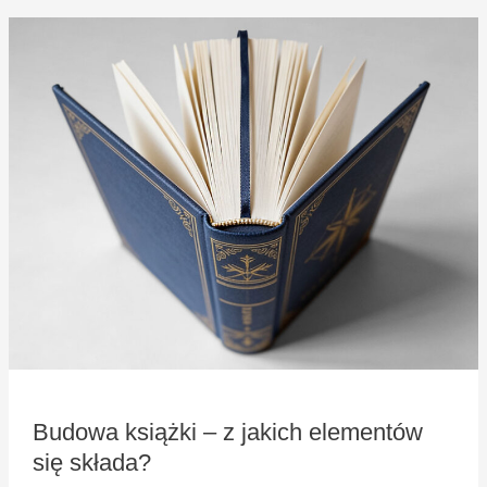
Budowa
książki
–
z
jakich
elementów
się
składa?
Budowa książki – z jakich elementów
się składa?