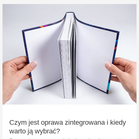
Czym
jest
oprawa
zintegrowana
i
kiedy
warto
ją
wybrać?
Czym jest oprawa zintegrowana i kiedy
warto ją wybrać?