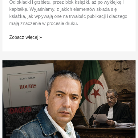
Od okładki i grzbietu, przez blok książki, aż po wyklejkę i
kapitałkę. Wyjaśniamy, z jakich elementów składa się
książka, jak wpływają one na trwałość publikacji i dlaczego
mają znaczenie w procesie druku.
Zobacz więcej »
Kamel
Daoud
skazany
za
nagradzaną
książkę
„Huryska”