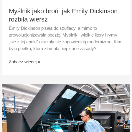
Myślnik jako broń: jak Emily Dickinson
rozbiła wiersz
Emily Dickinson pisała do szuflady, a mimo to
zrewolucjonizowała poezję. Myślniki, wielkie litery i rymy
„nie z tej epoki” okazały się zapowiedzią modernizmu. Kim
była poetka, która złamała niepisane zasady?
Zobacz więcej »
Czym
zajmuje
się
introligator
przy
produkcji
książek?