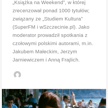
„Książka na Weekend”, w której
zrecenzował ponad 1000 tytułów;
związany ze „Studiem Kultura”
(SuperFM i wSzczecinie.pl). Jako
moderator prowadził spotkania z
czołowymi polskimi autorami, m.in.
Jakubem Małeckim, Jerzym
Jarniewiczem i Anną Frajlich.
Jak
wakacje
stały
się