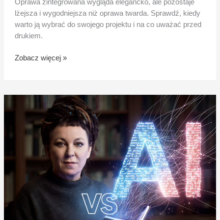
Oprawa zintegrowana wygląda elegancko, ale pozostaje
lżejsza i wygodniejsza niż oprawa twarda. Sprawdź, kiedy
warto ją wybrać do swojego projektu i na co uważać przed
drukiem.
Zobacz więcej »
Tokarczuk
kontra
AI:
spór
o
noblistkę
i
przyszłości
książki