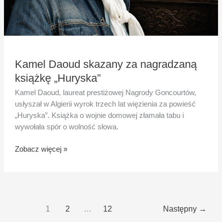
Kamel Daoud skazany za nagradzaną
książkę „Huryska”
Kamel Daoud, laureat prestiżowej Nagrody Goncourtów,
usłyszał w Algierii wyrok trzech lat więzienia za powieść
„Huryska”. Książka o wojnie domowej złamała tabu i
wywołała spór o wolność słowa.
Zobacz więcej »
1
2
…
12
Następny
→