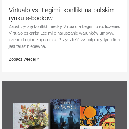
Virtualo vs. Legimi: konflikt na polskim
rynku e-booków
Zaostrzył się konflikt między Virtualo a Legimi o rozliczenia.
Virtualo oskarża Legimi o naruszanie warunków umowy,
czemu Legimi zaprzecza. Przyszłość współpracy tych firm
jest teraz niepewna.
Zobacz więcej »
Co
przeczytać
w
grudniu?
3
obowiązkowe
propozycje