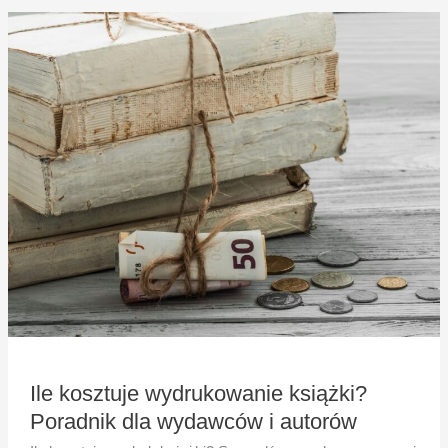
Ile
kosztuje
wydrukowanie
książki?
Poradnik
dla
wydawców
i
autorów
Ile kosztuje wydrukowanie książki?
Poradnik dla wydawców i autorów