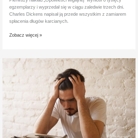
Pierwszy nakład „Opowieści wigilijnej” wyniósł 6 tysięcy
egzemplarzy i wyprzedał się w ciągu zaledwie trzech dni.
Charles Dickens napisał ją przede wszystkim z zamiarem
spłacenia długów karcianych.
Zobacz więcej »
Czy
przekłady
z
języków
obcych
zabierają
pracę
polskim
pisarzom?