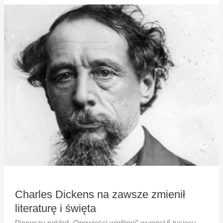
Charles
Dickens
na
zawsze
zmienił
literaturę
i
święta
Charles Dickens na zawsze zmienił
literaturę i święta