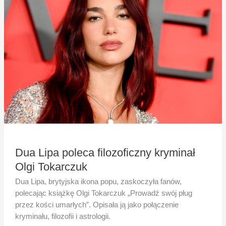
kryminał
Olgi
Tokarczuk
Dua Lipa poleca filozoficzny kryminał
Olgi Tokarczuk
Dua Lipa, brytyjska ikona popu, zaskoczyła fanów,
polecając książkę Olgi Tokarczuk „Prowadź swój pług
przez kości umarłych”. Opisała ją jako połączenie
kryminału, filozofii i astrologii.