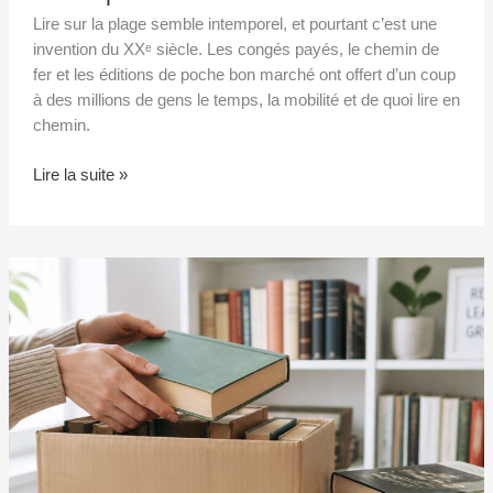
Lire sur la plage semble intemporel, et pourtant c’est une
invention du XXᵉ siècle. Les congés payés, le chemin de
fer et les éditions de poche bon marché ont offert d’un coup
à des millions de gens le temps, la mobilité et de quoi lire en
chemin.
Lire la suite »
Que
faire
des
vieux
livres
et
de
ceux
dont