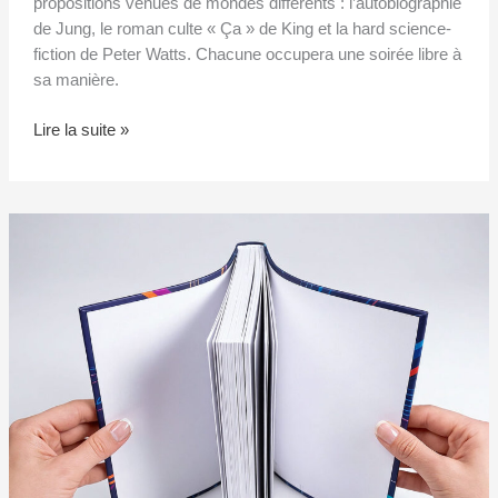
propositions venues de mondes différents : l’autobiographie
de Jung, le roman culte « Ça » de King et la hard science-
fiction de Peter Watts. Chacune occupera une soirée libre à
sa manière.
Lire la suite »
Reliure
Intégra
:
quand
vaut-
il
la
peine
de
la
choisir