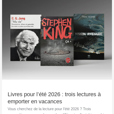
pour
l’été
2026
:
trois
lectures
à
emporter
en
vacances
Livres pour l’été 2026 : trois lectures à
emporter en vacances
Vous cherchez de la lecture pour l’été 2026 ? Trois