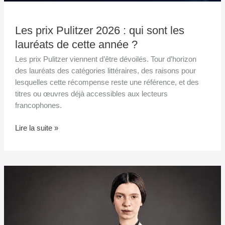
Les prix Pulitzer 2026 : qui sont les
lauréats de cette année ?
Les prix Pulitzer viennent d’être dévoilés. Tour d’horizon
des lauréats des catégories littéraires, des raisons pour
lesquelles cette récompense reste une référence, et des
titres ou œuvres déjà accessibles aux lecteurs
francophones.
Lire la suite »
Le
tiret
comme
arme
d’Emily