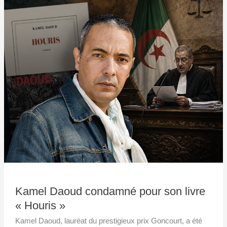
Kamel
Daoud
condamné
pour
son
livre
«
Houris
»
Kamel Daoud condamné pour son livre
« Houris »
Kamel Daoud, lauréat du prestigieux prix Goncourt, a été