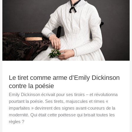
Dickinson
contre
la
poésie
Le tiret comme arme d’Emily Dickinson
contre la poésie
Emily Dickinson écrivait pour ses tiroirs – et révolutionna
pourtant la poésie. Ses tirets, majuscules et rimes «
imparfaites » devinrent des signes avant-coureurs de la
modernité. Qui était cette poétesse qui brisait toutes les
règles ?