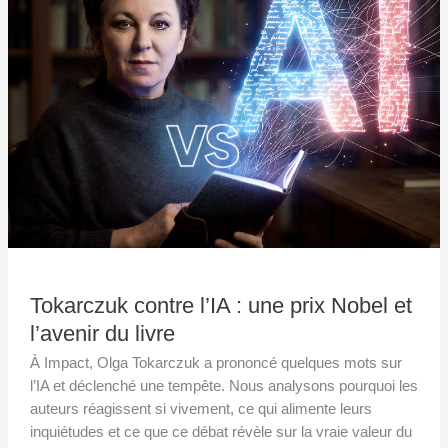
:
une
prix
Nobel
et
l’avenir
du
livre
Tokarczuk contre l’IA : une prix Nobel et
l’avenir du livre
À Impact, Olga Tokarczuk a prononcé quelques mots sur
l’IA et déclenché une tempête. Nous analysons pourquoi les
auteurs réagissent si vivement, ce qui alimente leurs
inquiétudes et ce que ce débat révèle sur la vraie valeur du