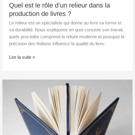
Quel est le rôle d’un relieur dans la
production de livres ?
Le relieur est un spécialiste qui donne au livre sa forme et
sa durabilité. Nous expliquons en quoi consiste son travail,
quels procédés comprend la reliure moderne et pourquoi la
précision des finitions influence la qualité du livre.
Lire la suite »
La
structure
d’un
livre
–
Les
éléments
essentiels