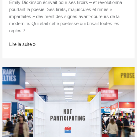
Emily Dickinson écrivait pour ses tiroirs – et révolutionna
pourtant la poésie. Ses tirets, majuscules et rimes «
imparfaites » devinrent des signes avant-coureurs de la
modernité. Qui était cette poétesse qui brisait toutes les
règles ?
Lire la suite »
La
Foire
du
livre
de
Francfort
perd
de
nouveaux
exposants