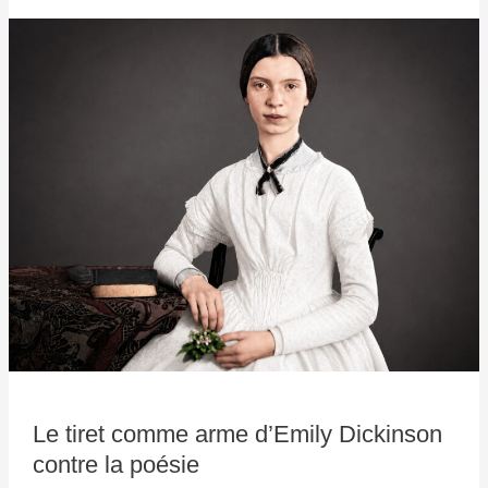
Le
tiret
comme
arme
d’Emily
Dickinson
contre
la
poésie
Le tiret comme arme d’Emily Dickinson
contre la poésie