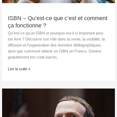
ISBN – Qu’est-ce que c’est et comment
ça fonctionne ?
Qu’est-ce qu’un ISBN et pourquoi est-il si important pour
ton livre ? Découvre son rôle dans la vente, la visibilité, la
diffusion et l’organisation des données bibliographiques,
ainsi que comment obtenir un ISBN en France. Génère
gratuitement ton code-barres.
Lire la suite »
Meta
accusée
?
Protégez
vos