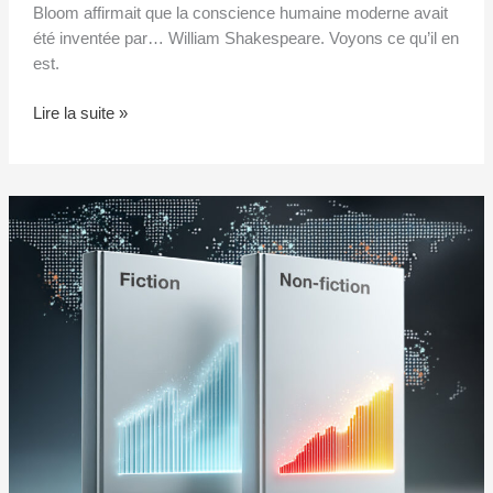
Bloom affirmait que la conscience humaine moderne avait
été inventée par… William Shakespeare. Voyons ce qu’il en
est.
Lire la suite »
Marché
du
livre
2025
:
ce
que
Londres
a
révélé