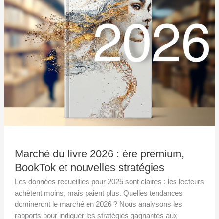
2026
:
ère
premium,
BookTok
et
nouvelles
stratégies
Marché du livre 2026 : ère premium,
BookTok et nouvelles stratégies
Les données recueillies pour 2025 sont claires : les lecteurs
achètent moins, mais paient plus. Quelles tendances
domineront le marché en 2026 ? Nous analysons les
rapports pour indiquer les stratégies gagnantes aux