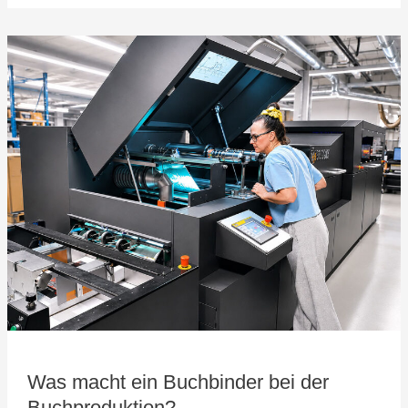
Was
macht
ein
Buchbinder
bei
der
Buchproduktion?
Was macht ein Buchbinder bei der
Buchproduktion?