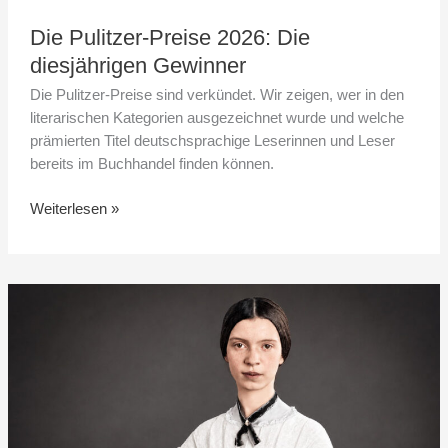
Die Pulitzer-Preise 2026: Die
diesjährigen Gewinner
Die Pulitzer-Preise sind verkündet. Wir zeigen, wer in den
literarischen Kategorien ausgezeichnet wurde und welche
prämierten Titel deutschsprachige Leserinnen und Leser
bereits im Buchhandel finden können.
Weiterlesen »
Der
Gedankenstrich
als
Dickinsons
Waffe
gegen
die