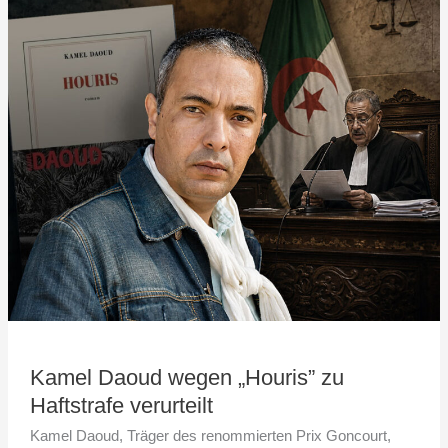
Kamel
Daoud
wegen
„Houris”
zu
Haftstrafe
verurteilt
Kamel Daoud wegen „Houris” zu
Haftstrafe verurteilt
Kamel Daoud, Träger des renommierten Prix Goncourt,