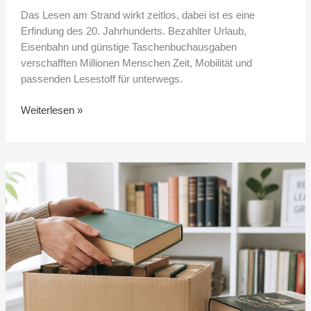
Das Lesen am Strand wirkt zeitlos, dabei ist es eine
Erfindung des 20. Jahrhunderts. Bezahlter Urlaub,
Eisenbahn und günstige Taschenbuchausgaben
verschafften Millionen Menschen Zeit, Mobilität und
passenden Lesestoff für unterwegs.
Weiterlesen »
Was
tun
mit
alten
und
nicht
mehr
benötigten
Büchern?