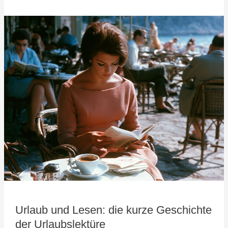
Urlaub
und
Lesen:
die
kurze
Geschichte
der
Urlaubslektüre
Urlaub und Lesen: die kurze Geschichte
der Urlaubslektüre