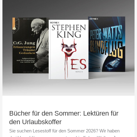
für
den
Sommer:
Lektüren
für
den
Urlaubskoffer
Bücher für den Sommer: Lektüren für
den Urlaubskoffer
Sie suchen Lesestoff für den Sommer 2026? Wir haben