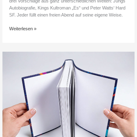
drei Vorschläge aus ganz unterschiedlichen Welten: Jungs
Autobiografie, Kings Kultroman „Es“ und Peter Watts‘ Hard
SF. Jeder füllt einen freien Abend auf seine eigene Weise.
Weiterlesen »
Was
ist
ein
Flexcover
und
wann
lohnt
es
sich?