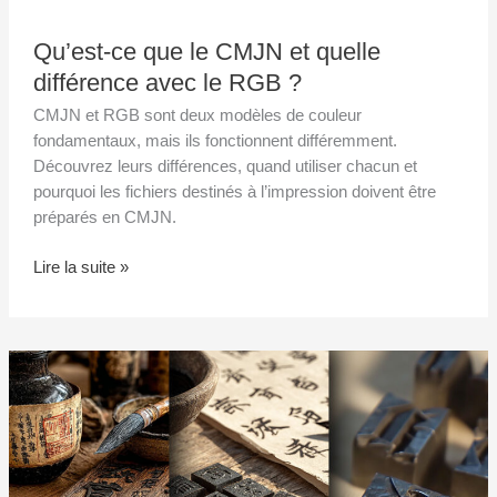
Qu’est-ce que le CMJN et quelle
différence avec le RGB ?
CMJN et RGB sont deux modèles de couleur
fondamentaux, mais ils fonctionnent différemment.
Découvrez leurs différences, quand utiliser chacun et
pourquoi les fichiers destinés à l’impression doivent être
préparés en CMJN.
Lire la suite »
Quand
l’imprimerie
a-
t-
elle
été