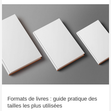
Formats
de
livres
:
guide
pratique
des
tailles
les
plus
utilisées
Formats de livres : guide pratique des
tailles les plus utilisées