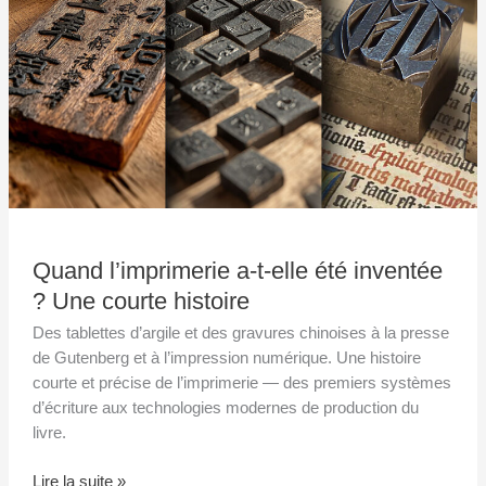
inventée
?
Une
courte
histoire
Quand l’imprimerie a-t-elle été inventée
? Une courte histoire
Des tablettes d’argile et des gravures chinoises à la presse
de Gutenberg et à l’impression numérique. Une histoire
courte et précise de l’imprimerie — des premiers systèmes
d’écriture aux technologies modernes de production du
livre.
Lire la suite »