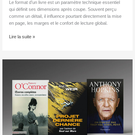
Le format d’un livre est un paramètre technique essentiel
qui définit ses dimensions après coupe. Souvent perçu
comme un détail, il influence pourtant directement la mise
en page, les marges et le confort de lecture global.
Lire la suite »
Que
lire
au
printemps
2026
?
Trois
livres
sur
la
solitude