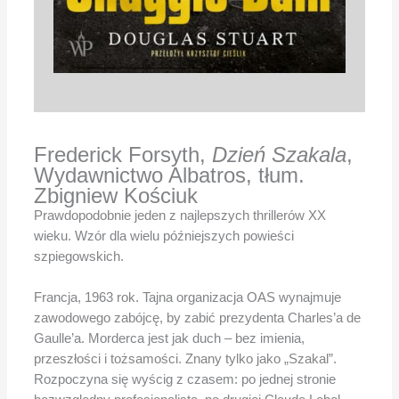
Frederick Forsyth,
Dzień Szakala
,
Wydawnictwo Albatros, tłum.
Zbigniew Kościuk
Prawdopodobnie jeden z najlepszych thrillerów XX
wieku. Wzór dla wielu późniejszych powieści
szpiegowskich.
Francja, 1963 rok. Tajna organizacja OAS wynajmuje
zawodowego zabójcę, by zabić prezydenta Charles’a de
Gaulle’a. Morderca jest jak duch – bez imienia,
przeszłości i tożsamości. Znany tylko jako „Szakal”.
Rozpoczyna się wyścig z czasem: po jednej stronie