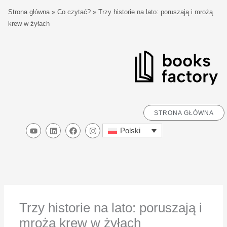
Przejdź
S
Strona główna
»
Co czytać?
»
Trzy historie na lato: poruszają i mrożą
do
z
krew w żyłach
treści
u
k
a
j
STRONA GŁÓWNA
Y
L
F
I
Polski
o
i
a
n
u
n
c
s
t
k
e
t
u
e
b
a
b
d
o
g
e
i
o
r
n
k
a
m
Trzy historie na lato: poruszają i
mrożą krew w żyłach