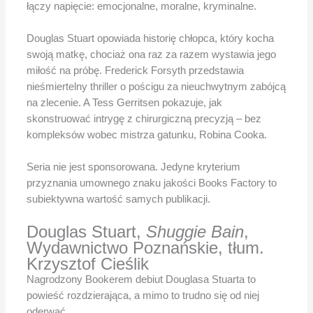
łączy napięcie: emocjonalne, moralne, kryminalne.
Douglas Stuart opowiada historię chłopca, który kocha
swoją matkę, chociaż ona raz za razem wystawia jego
miłość na próbę. Frederick Forsyth przedstawia
nieśmiertelny thriller o pościgu za nieuchwytnym zabójcą
na zlecenie. A Tess Gerritsen pokazuje, jak
skonstruować intrygę z chirurgiczną precyzją – bez
kompleksów wobec mistrza gatunku, Robina Cooka.
Seria nie jest sponsorowana. Jedyne kryterium
przyznania umownego znaku jakości Books Factory to
subiektywna wartość samych publikacji.
Douglas Stuart,
Shuggie Bain
,
Wydawnictwo Poznańskie, tłum.
Krzysztof Cieślik
Nagrodzony Bookerem debiut Douglasa Stuarta to
powieść rozdzierająca, a mimo to trudno się od niej
oderwać.