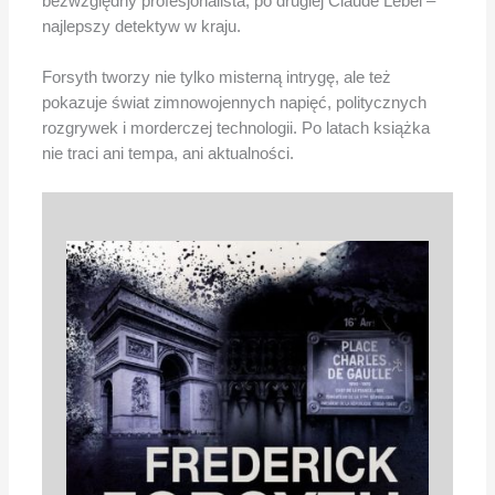
bezwzględny profesjonalista, po drugiej Claude Lebel –
najlepszy detektyw w kraju.
Forsyth tworzy nie tylko misterną intrygę, ale też
pokazuje świat zimnowojennych napięć, politycznych
rozgrywek i morderczej technologii. Po latach książka
nie traci ani tempa, ani aktualności.