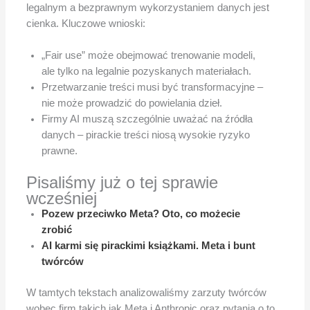
legalnym a bezprawnym wykorzystaniem danych jest
cienka. Kluczowe wnioski:
„Fair use” może obejmować trenowanie modeli,
ale tylko na legalnie pozyskanych materiałach.
Przetwarzanie treści musi być transformacyjne –
nie może prowadzić do powielania dzieł.
Firmy AI muszą szczególnie uważać na źródła
danych – pirackie treści niosą wysokie ryzyko
prawne.
Pisaliśmy już o tej sprawie
wcześniej
Pozew przeciwko Meta? Oto, co możecie
zrobić
AI karmi się pirackimi książkami. Meta i bunt
twórców
W tamtych tekstach analizowaliśmy zarzuty twórców
wobec firm takich jak Meta i Anthropic oraz pytania o to,