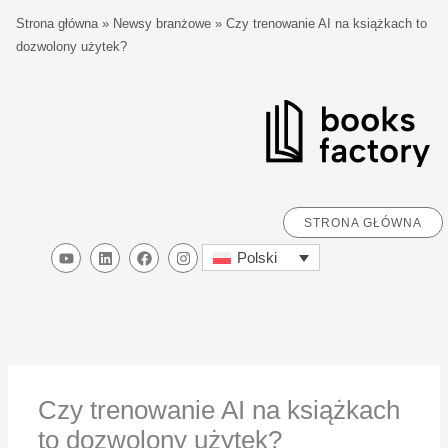
Przejdź
S
Strona główna
»
Newsy branżowe
»
Czy trenowanie AI na książkach to
do
z
dozwolony użytek?
treści
u
k
a
j
STRONA GŁÓWNA
Y
L
F
I
Polski
o
i
a
n
u
n
c
s
t
k
e
t
u
e
b
a
b
d
o
g
e
i
o
r
n
k
a
m
Czy trenowanie AI na książkach
to dozwolony użytek?