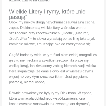
rozbijać zdanie na kawałki.
Wielkie Litery i rymy, które „nie
pasują”
Obok myślników drugą natychmiast zauważalną cechą
zapisu Dickinson są wielkie litery w środku wersu,
szczególnie przy rzeczownikach. „Death”, „Nature”,
„Soul”, „Pain” – te słowa wyrastają ponad linię tekstu jak
kamienie milowe, zmuszając oko do zatrzymania się.
Część badaczy widzi w tym ślad niemieckiej ortografii (w
języku niemieckim wszystkie rzeczowniki pisze się
wielką literą), inni świadomy zabieg hierarchizacji: wielka
litera sygnalizuje, że dane słowo jest w wierszu czymś
więcej niż zwykłym rzeczownikiem. Jest pojęciem,
postacią, niemal osobą.
Równie prowokacyjne były rymy Dickinson. W epoce,
która wymagała dokładnego współbrzmienia, ona
konsekwentnie stosowała tak zwane „slant rhymes”,