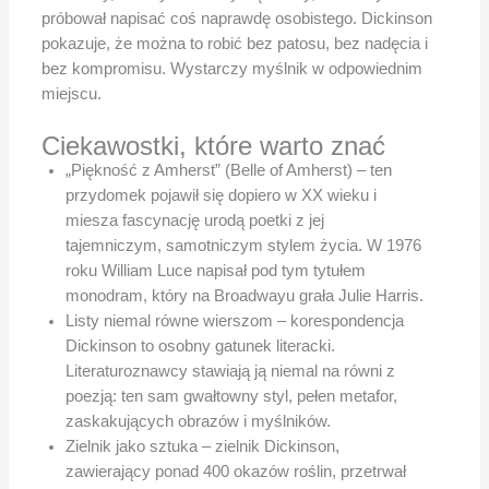
próbował napisać coś naprawdę osobistego. Dickinson
pokazuje, że można to robić bez patosu, bez nadęcia i
bez kompromisu. Wystarczy myślnik w odpowiednim
miejscu.
Ciekawostki, które warto znać
„Piękność z Amherst” (Belle of Amherst) – ten
przydomek pojawił się dopiero w XX wieku i
miesza fascynację urodą poetki z jej
tajemniczym, samotniczym stylem życia. W 1976
roku William Luce napisał pod tym tytułem
monodram, który na Broadwayu grała Julie Harris.
Listy niemal równe wierszom – korespondencja
Dickinson to osobny gatunek literacki.
Literaturoznawcy stawiają ją niemal na równi z
poezją: ten sam gwałtowny styl, pełen metafor,
zaskakujących obrazów i myślników.
Zielnik jako sztuka – zielnik Dickinson,
zawierający ponad 400 okazów roślin, przetrwał