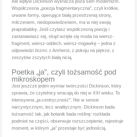
Ale wpływ Dickinson wykracza poza sam modernizm.
Współczesna „poezja fragmentaryczna”, czyli krótkie,
urwane formy, operujące białą przestrzenią strony,
milczeniem, niedopowiedzeniem, ma w niej swoją
praprababkę. Jeśli czytasz współczesną poezję i
zastanawiasz się, skąd wzięła się moda na wiersz-
fragment, wiersz-oddech, wiersz-migawkę – jedna z
odpowiedzi brzmi: z Amherst, z pokoju na piętrze, z
zeszytów zszytych białą nicią.
Poetka „ja”, czyli tożsamość pod
mikroskopem
Jest jeszcze jeden wymiar twórczości Dickinson, który
sprawia, że czytelnicy wracają do niej w XXI wieku. To
intensywna „ja-centryczność”. Nie w sensie
narcystycznym, lecz analitycznym. Dickinson bada
tożsamość tak, jak botanik bada roślinę: rozkłada
podmiot na części, obserwuje rozszczepienie, rejestruje
moment, w którym „ja” przestaje być jednością.