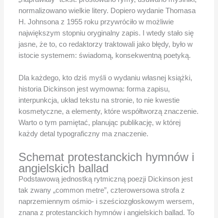
normalizowano wielkie litery. Dopiero wydanie Thomasa
H. Johnsona z 1955 roku przywróciło w możliwie
największym stopniu oryginalny zapis. I wtedy stało się
jasne, że to, co redaktorzy traktowali jako błędy, było w
istocie systemem: świadomą, konsekwentną poetyką.
Dla każdego, kto dziś myśli o wydaniu własnej książki,
historia Dickinson jest wymowna: forma zapisu,
interpunkcja, układ tekstu na stronie, to nie kwestie
kosmetyczne, a elementy, które współtworzą znaczenie.
Warto o tym pamiętać, planując publikację, w której
każdy detal typograficzny ma znaczenie.
Schemat protestanckich hymnów i
angielskich ballad
Podstawową jednostką rytmiczną poezji Dickinson jest
tak zwany „common metre”, czterowersowa strofa z
naprzemiennym ośmio- i sześciozgłoskowym wersem,
znana z protestanckich hymnów i angielskich ballad. To