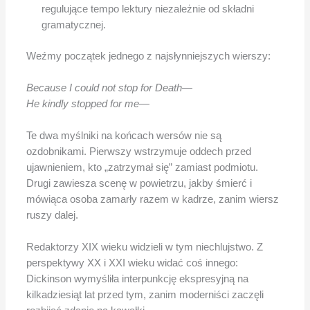
regulujące tempo lektury niezależnie od składni
gramatycznej.
Weźmy początek jednego z najsłynniejszych wierszy:
Because I could not stop for Death—
He kindly stopped for me—
Te dwa myślniki na końcach wersów nie są
ozdobnikami. Pierwszy wstrzymuje oddech przed
ujawnieniem, kto „zatrzymał się” zamiast podmiotu.
Drugi zawiesza scenę w powietrzu, jakby śmierć i
mówiąca osoba zamarły razem w kadrze, zanim wiersz
ruszy dalej.
Redaktorzy XIX wieku widzieli w tym niechlujstwo. Z
perspektywy XX i XXI wieku widać coś innego:
Dickinson wymyśliła interpunkcję ekspresyjną na
kilkadziesiąt lat przed tym, zanim moderniści zaczęli