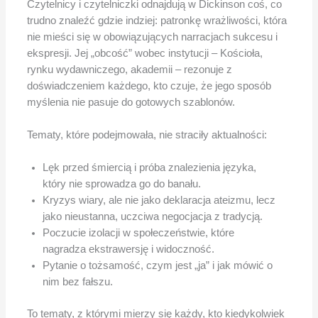
Czytelnicy i czytelniczki odnajdują w Dickinson coś, co
trudno znaleźć gdzie indziej: patronkę wrażliwości, która
nie mieści się w obowiązujących narracjach sukcesu i
ekspresji. Jej „obcość” wobec instytucji – Kościoła,
rynku wydawniczego, akademii – rezonuje z
doświadczeniem każdego, kto czuje, że jego sposób
myślenia nie pasuje do gotowych szablonów.
Tematy, które podejmowała, nie straciły aktualności:
Lęk przed śmiercią i próba znalezienia języka,
który nie sprowadza go do banału.
Kryzys wiary, ale nie jako deklaracja ateizmu, lecz
jako nieustanna, uczciwa negocjacja z tradycją.
Poczucie izolacji w społeczeństwie, które
nagradza ekstrawersję i widoczność.
Pytanie o tożsamość, czym jest „ja” i jak mówić o
nim bez fałszu.
To tematy, z którymi mierzy się każdy, kto kiedykolwiek