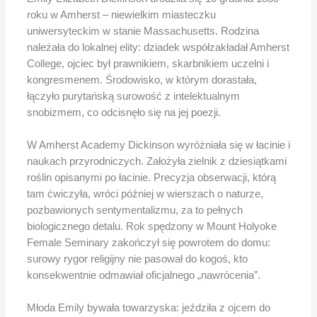
roku w Amherst – niewielkim miasteczku
uniwersyteckim w stanie Massachusetts. Rodzina
należała do lokalnej elity: dziadek współzakładał Amherst
College, ojciec był prawnikiem, skarbnikiem uczelni i
kongresmenem. Środowisko, w którym dorastała,
łączyło purytańską surowość z intelektualnym
snobizmem, co odcisnęło się na jej poezji.
W Amherst Academy Dickinson wyróżniała się w łacinie i
naukach przyrodniczych. Założyła zielnik z dziesiątkami
roślin opisanymi po łacinie. Precyzja obserwacji, którą
tam ćwiczyła, wróci później w wierszach o naturze,
pozbawionych sentymentalizmu, za to pełnych
biologicznego detalu. Rok spędzony w Mount Holyoke
Female Seminary zakończył się powrotem do domu:
surowy rygor religijny nie pasował do kogoś, kto
konsekwentnie odmawiał oficjalnego „nawrócenia”.
Młoda Emily bywała towarzyska: jeździła z ojcem do