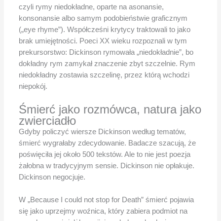
czyli rymy niedokładne, oparte na asonansie,
konsonansie albo samym podobieństwie graficznym
(„eye rhyme”). Współcześni krytycy traktowali to jako
brak umiejętności. Poeci XX wieku rozpoznali w tym
prekursorstwo: Dickinson rymowała „niedokładnie”, bo
dokładny rym zamykał znaczenie zbyt szczelnie. Rym
niedokładny zostawia szczelinę, przez którą wchodzi
niepokój.
Śmierć jako rozmówca, natura jako
zwierciadło
Gdyby policzyć wiersze Dickinson według tematów,
śmierć wygrałaby zdecydowanie. Badacze szacują, że
poświęciła jej około 500 tekstów. Ale to nie jest poezja
żałobna w tradycyjnym sensie. Dickinson nie opłakuje.
Dickinson negocjuje.
W „Because I could not stop for Death” śmierć pojawia
się jako uprzejmy woźnica, który zabiera podmiot na