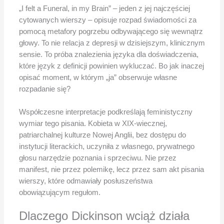
„I felt a Funeral, in my Brain” – jeden z jej najczęściej
cytowanych wierszy – opisuje rozpad świadomości za
pomocą metafory pogrzebu odbywającego się wewnątrz
głowy. To nie relacja z depresji w dzisiejszym, klinicznym
sensie. To próba znalezienia języka dla doświadczenia,
które język z definicji powinien wykluczać. Bo jak inaczej
opisać moment, w którym „ja” obserwuje własne
rozpadanie się?
Współczesne interpretacje podkreślają feministyczny
wymiar tego pisania. Kobieta w XIX-wiecznej,
patriarchalnej kulturze Nowej Anglii, bez dostępu do
instytucji literackich, uczyniła z własnego, prywatnego
głosu narzędzie poznania i sprzeciwu. Nie przez
manifest, nie przez polemikę, lecz przez sam akt pisania
wierszy, które odmawiały posłuszeństwa
obowiązującym regułom.
Dlaczego Dickinson wciąż działa