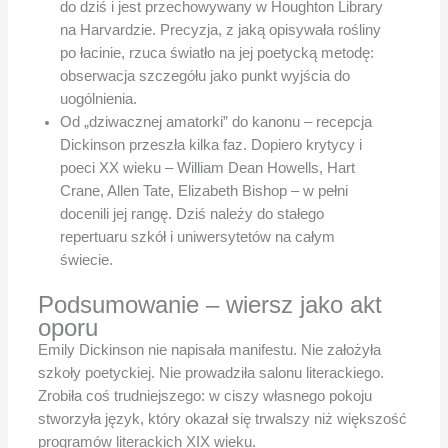
do dziś i jest przechowywany w Houghton Library
na Harvardzie. Precyzja, z jaką opisywała rośliny
po łacinie, rzuca światło na jej poetycką metodę:
obserwacja szczegółu jako punkt wyjścia do
uogólnienia.
Od „dziwacznej amatorki” do kanonu – recepcja
Dickinson przeszła kilka faz. Dopiero krytycy i
poeci XX wieku – William Dean Howells, Hart
Crane, Allen Tate, Elizabeth Bishop – w pełni
docenili jej rangę. Dziś należy do stałego
repertuaru szkół i uniwersytetów na całym
świecie.
Podsumowanie – wiersz jako akt
oporu
Emily Dickinson nie napisała manifestu. Nie założyła
szkoły poetyckiej. Nie prowadziła salonu literackiego.
Zrobiła coś trudniejszego: w ciszy własnego pokoju
stworzyła język, który okazał się trwalszy niż większość
programów literackich XIX wieku.