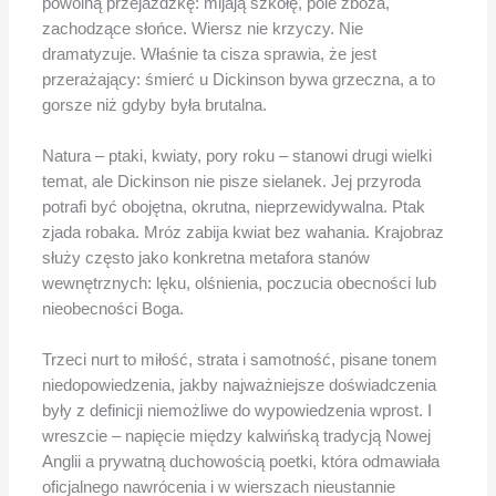
powolną przejażdżkę: mijają szkołę, pole zboża,
zachodzące słońce. Wiersz nie krzyczy. Nie
dramatyzuje. Właśnie ta cisza sprawia, że jest
przerażający: śmierć u Dickinson bywa grzeczna, a to
gorsze niż gdyby była brutalna.
Natura – ptaki, kwiaty, pory roku – stanowi drugi wielki
temat, ale Dickinson nie pisze sielanek. Jej przyroda
potrafi być obojętna, okrutna, nieprzewidywalna. Ptak
zjada robaka. Mróz zabija kwiat bez wahania. Krajobraz
służy często jako konkretna metafora stanów
wewnętrznych: lęku, olśnienia, poczucia obecności lub
nieobecności Boga.
Trzeci nurt to miłość, strata i samotność, pisane tonem
niedopowiedzenia, jakby najważniejsze doświadczenia
były z definicji niemożliwe do wypowiedzenia wprost. I
wreszcie – napięcie między kalwińską tradycją Nowej
Anglii a prywatną duchowością poetki, która odmawiała
oficjalnego nawrócenia i w wierszach nieustannie