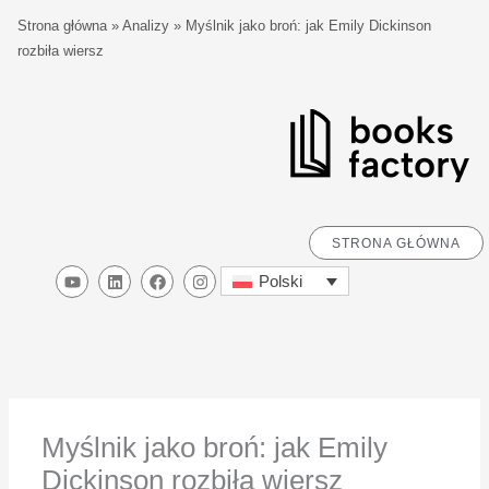
Przejdź
S
Strona główna
»
Analizy
»
Myślnik jako broń: jak Emily Dickinson
do
z
rozbiła wiersz
treści
u
k
a
j
STRONA GŁÓWNA
Y
L
F
I
Polski
o
i
a
n
u
n
c
s
t
k
e
t
u
e
b
a
b
d
o
g
e
i
o
r
n
k
a
m
Myślnik jako broń: jak Emily
Dickinson rozbiła wiersz