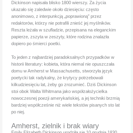
Dickinson napisała blisko 1800 wierszy. Za życia
ukazało się zaledwie około dziesięciu: często
anonimowo, z interpunkcją „poprawioną” przez
redaktorów, którzy nie potrafili znieść jej myślników.
Reszta leżała w szufladzie, przepisana na eleganckim
papierze, zszyta w zeszyty, które rodzina znalazła
dopiero po śmierci poetki.
To jeden z najbardziej paradoksalnych przypadków w
historii literatury: kobieta, która niemal nie opuszczała
domu w Amherst w Massachusetts, stworzyła język
poetycki tak radykalny, że krytycy potrzebowali
kilkudziesięciu lat, żeby go zrozumieć. Dziś Dickinson
stoi obok Walta Whitmana jako współzałożycielka
nowoczesnej poezji amerykańskiej, a jej techniki brzmią
bardziej współcześnie niż wiele tekstów pisanych sto lat
po niej.
Amherst, zielnik i brak wiary
Emily Elizabeth Dickinson urodziła się 10 grudnia 1830