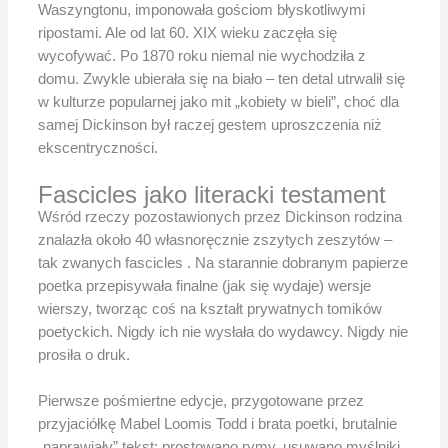
Waszyngtonu, imponowała gościom błyskotliwymi
ripostami. Ale od lat 60. XIX wieku zaczęła się
wycofywać. Po 1870 roku niemal nie wychodziła z
domu. Zwykle ubierała się na biało – ten detal utrwalił się
w kulturze popularnej jako mit „kobiety w bieli”, choć dla
samej Dickinson był raczej gestem uproszczenia niż
ekscentryczności.
Fascicles jako literacki testament
Wśród rzeczy pozostawionych przez Dickinson rodzina
znalazła około 40 własnoręcznie zszytych zeszytów –
tak zwanych fascicles . Na starannie dobranym papierze
poetka przepisywała finalne (jak się wydaje) wersje
wierszy, tworząc coś na kształt prywatnych tomików
poetyckich. Nigdy ich nie wysłała do wydawcy. Nigdy nie
prosiła o druk.
Pierwsze pośmiertne edycje, przygotowane przez
przyjaciółkę Mabel Loomis Todd i brata poetki, brutalnie
„naprawiały” tekst: prostowano rymy, usuwano myślniki,