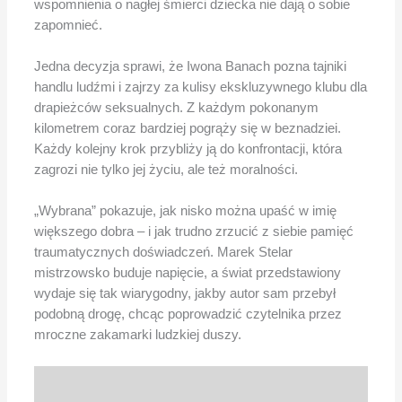
wspomnienia o nagłej śmierci dziecka nie dają o sobie
zapomnieć.
Jedna decyzja sprawi, że Iwona Banach pozna tajniki
handlu ludźmi i zajrzy za kulisy ekskluzywnego klubu dla
drapieżców seksualnych. Z każdym pokonanym
kilometrem coraz bardziej pogrąży się w beznadziei.
Każdy kolejny krok przybliży ją do konfrontacji, która
zagrozi nie tylko jej życiu, ale też moralności.
„Wybrana” pokazuje, jak nisko można upaść w imię
większego dobra – i jak trudno zrzucić z siebie pamięć
traumatycznych doświadczeń. Marek Stelar
mistrzowsko buduje napięcie, a świat przedstawiony
wydaje się tak wiarygodny, jakby autor sam przebył
podobną drogę, chcąc poprowadzić czytelnika przez
mroczne zakamarki ludzkiej duszy.