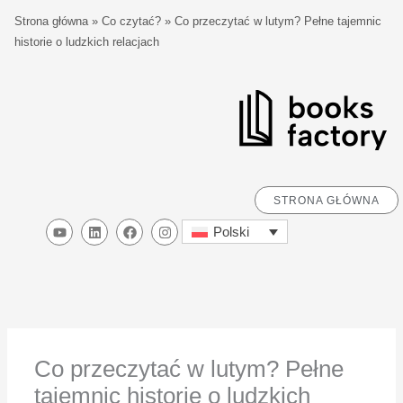
Przejdź
S
Strona główna
»
Co czytać?
»
Co przeczytać w lutym? Pełne tajemnic
do
z
historie o ludzkich relacjach
treści
u
k
a
j
STRONA GŁÓWNA
Y
L
F
I
Polski
o
i
a
n
u
n
c
s
t
k
e
t
u
e
b
a
b
d
o
g
e
i
o
r
n
k
a
m
Co przeczytać w lutym? Pełne
tajemnic historie o ludzkich