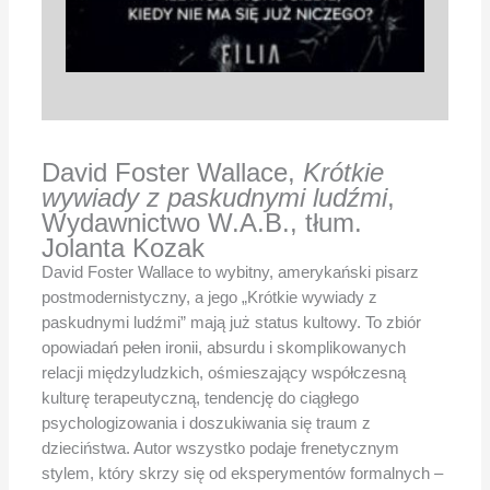
David Foster Wallace,
Krótkie
wywiady z paskudnymi ludźmi
,
Wydawnictwo W.A.B., tłum.
Jolanta Kozak
David Foster Wallace to wybitny, amerykański pisarz
postmodernistyczny, a jego „Krótkie wywiady z
paskudnymi ludźmi” mają już status kultowy. To zbiór
opowiadań pełen ironii, absurdu i skomplikowanych
relacji międzyludzkich, ośmieszający współczesną
kulturę terapeutyczną, tendencję do ciągłego
psychologizowania i doszukiwania się traum z
dzieciństwa. Autor wszystko podaje frenetycznym
stylem, który skrzy się od eksperymentów formalnych –