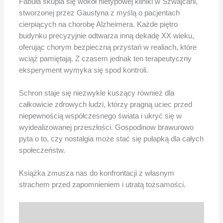
Fabuła skupia się wokół nietypowej kliniki w Szwajcarii,
stworzonej przez Gaustyna z myślą o pacjentach
cierpiących na chorobę Alzheimera. Każde piętro
budynku precyzyjnie odtwarza inną dekadę XX wieku,
oferując chorym bezpieczną przystań w realiach, które
wciąż pamiętają. Z czasem jednak ten terapeutyczny
eksperyment wymyka się spod kontroli.
Schron staje się niezwykle kuszący również dla
całkowicie zdrowych ludzi, którzy pragną uciec przed
niepewnością współczesnego świata i ukryć się w
wyidealizowanej przeszłości. Gospodinow brawurowo
pyta o to, czy nostalgia może stać się pułapką dla całych
społeczeństw.
Książka zmusza nas do konfrontacji z własnym
strachem przed zapomnieniem i utratą tożsamości.