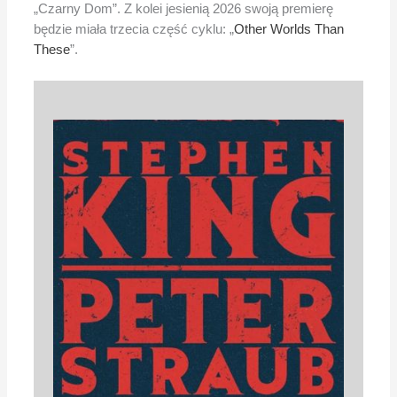
„Czarny Dom”. Z kolei jesienią 2026 swoją premierę
będzie miała trzecia część cyklu: „
Other Worlds Than
These
”.