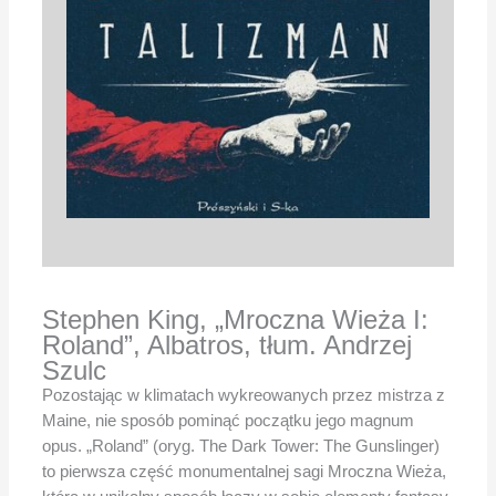
Stephen King, „Mroczna Wieża I:
Roland”, Albatros, tłum. Andrzej
Szulc
Pozostając w klimatach wykreowanych przez mistrza z
Maine, nie sposób pominąć początku jego magnum
opus. „Roland” (oryg. The Dark Tower: The Gunslinger)
to pierwsza część monumentalnej sagi Mroczna Wieża,