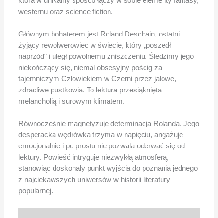
która w unikalny sposób łączy w sobie elementy fantasy,
westernu oraz science fiction.
Głównym bohaterem jest Roland Deschain, ostatni
żyjący rewolwerowiec w świecie, który „poszedł
naprzód” i uległ powolnemu zniszczeniu. Śledzimy jego
niekończący się, niemal obsesyjny pościg za
tajemniczym Człowiekiem w Czerni przez jałowe,
zdradliwe pustkowia. To lektura przesiąknięta
melancholią i surowym klimatem.
Równocześnie magnetyzuje determinacja Rolanda. Jego
desperacka wędrówka trzyma w napięciu, angażuje
emocjonalnie i po prostu nie pozwala oderwać się od
lektury. Powieść intryguje niezwykłą atmosferą,
stanowiąc doskonały punkt wyjścia do poznania jednego
z najciekawszych uniwersów w historii literatury
popularnej.