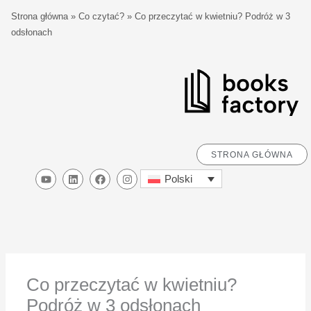
Przejdź
S
Strona główna
»
Co czytać?
»
Co przeczytać w kwietniu? Podróż w 3
do
z
odsłonach
treści
u
k
a
j
STRONA GŁÓWNA
Y
L
F
I
Polski
o
i
a
n
u
n
c
s
t
k
e
t
u
e
b
a
b
d
o
g
e
i
o
r
n
k
a
m
Co przeczytać w kwietniu?
Podróż w 3 odsłonach