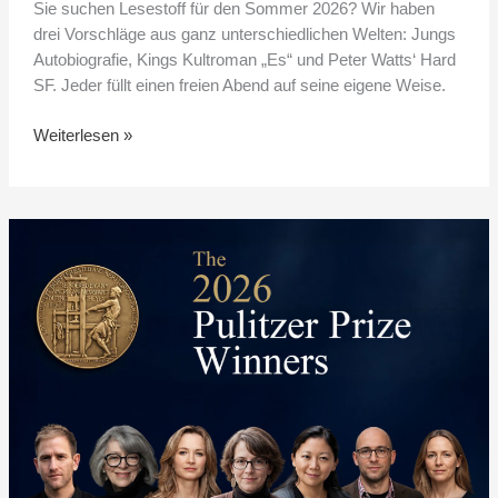
Sie suchen Lesestoff für den Sommer 2026? Wir haben
drei Vorschläge aus ganz unterschiedlichen Welten: Jungs
Autobiografie, Kings Kultroman „Es“ und Peter Watts‘ Hard
SF. Jeder füllt einen freien Abend auf seine eigene Weise.
Weiterlesen »
Die
Pulitzer-
Preise
2026:
Die
diesjährigen
Gewinner