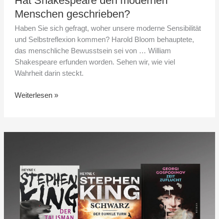
Hat Shakespeare den modernen
Menschen geschrieben?
Haben Sie sich gefragt, woher unsere moderne Sensibilität
und Selbstreflexion kommen? Harold Bloom behauptete,
das menschliche Bewusstsein sei von … William
Shakespeare erfunden worden. Sehen wir, wie viel
Wahrheit darin steckt.
Weiterlesen »
Was
lesen
im
April?
Eine
Reise
in
drei