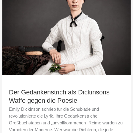
Dickinsons
Waffe
gegen
die
Poesie
Der Gedankenstrich als Dickinsons
Waffe gegen die Poesie
Emily Dickinson schrieb für die Schublade und
revolutionierte die Lyrik. Ihre Gedankenstriche,
Großbuchstaben und „unvollkommenen“ Reime wurden zu
Vorboten der Moderne. Wer war die Dichterin, die jede