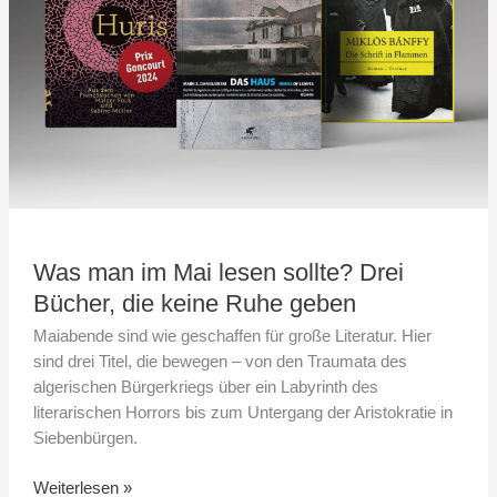
Drei
Bücher,
die
keine
Ruhe
geben
Was man im Mai lesen sollte? Drei
Bücher, die keine Ruhe geben
Maiabende sind wie geschaffen für große Literatur. Hier
sind drei Titel, die bewegen – von den Traumata des
algerischen Bürgerkriegs über ein Labyrinth des
literarischen Horrors bis zum Untergang der Aristokratie in
Siebenbürgen.
Weiterlesen »