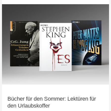
Bücher
für
den
Sommer:
Lektüren
für
den
Urlaubskoffer
Bücher für den Sommer: Lektüren für
den Urlaubskoffer