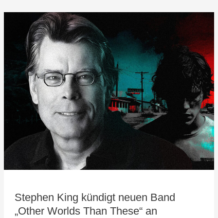
Stephen
King
kündigt
neuen
Band
„Other
Worlds
Than
These“
an
Stephen King kündigt neuen Band
„Other Worlds Than These“ an