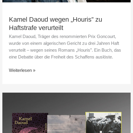
Kamel Daoud wegen „Houris” zu
Haftstrafe verurteilt
Kamel Daoud, Träger des renommierten Prix Goncourt,
wurde von einem algerischen Gericht zu drei Jahren Haft
verurteilt – wegen seines Romans „Houris”. Ein Buch, das
eine Debatte über die Freiheit des Schaffens auslöste.
Weiterlesen »
Was
man
im
Mai
lesen
sollte?