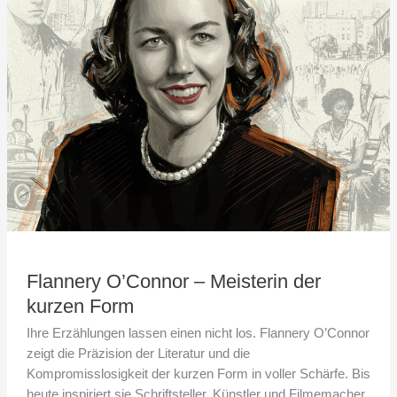
Meisterin
der
kurzen
Form
Flannery O’Connor – Meisterin der
kurzen Form
Ihre Erzählungen lassen einen nicht los. Flannery O’Connor
zeigt die Präzision der Literatur und die
Kompromisslosigkeit der kurzen Form in voller Schärfe. Bis
heute inspiriert sie Schriftsteller, Künstler und Filmemacher.