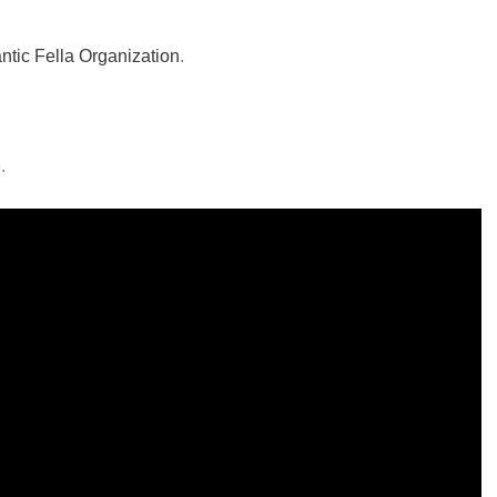
ntic Fella Organization
.
.