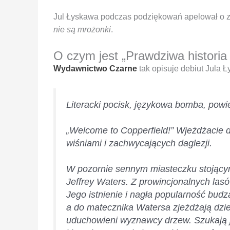
Jul Łyskawa podczas podziękowań apelował o zm
nie są mrożonki
.
O czym jest „Prawdziwa historia 
Wydawnictwo Czarne
tak opisuje debiut Jula 
Literacki pocisk, językowa bomba, powie
„Welcome to Copperfield!” Wjeżdżacie do
wiśniami i zachwycających daglezji.
W pozornie sennym miasteczku stojącym
Jeffrey Waters. Z prowincjonalnych lasów
Jego istnienie i nagła popularność bu
a do matecznika Watersa zjeżdżają dzien
uduchowieni wyznawcy drzew. Szukają je