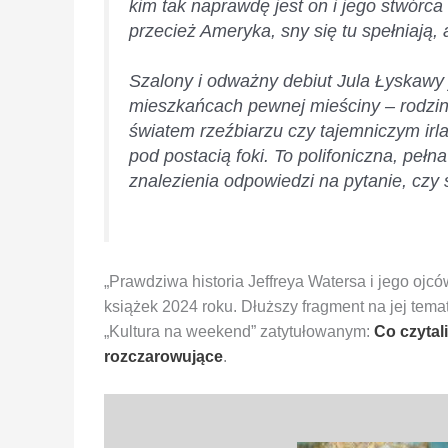
kim tak naprawdę jest on i jego stwórca 
przecież Ameryka, sny się tu spełniają, 
Szalony i odważny debiut Jula Łyskawy
mieszkańcach pewnej mieściny – rodzina
światem rzeźbiarzu czy tajemniczym irl
pod postacią foki. To polifoniczna, pełn
znalezienia odpowiedzi na pytanie, czy
„Prawdziwa historia Jeffreya Watersa i jego ojc
książek 2024 roku. Dłuższy fragment na jej tem
„Kultura na weekend” zatytułowanym:
Co czytal
rozczarowujące
.