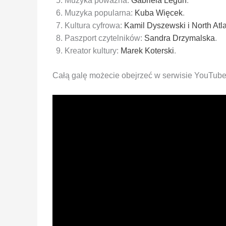
Muzyka poważna:
Gabriela Legun
.
Muzyka popularna:
Kuba Więcek
.
Kultura cyfrowa:
Kamil Dyszewski i North Atla
Paszport czytelników:
Sandra Drzymalska
.
Kreator kultury:
Marek Koterski
.
Całą galę możecie obejrzeć w serwisie YouTube