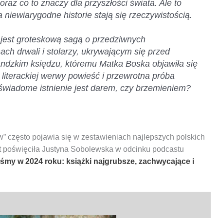
oraz co to znaczy dla przyszłości świata. Ale to
a niewiarygodne historie stają się rzeczywistością.
 jest groteskową sagą o przedziwnych
ch drwali i stolarzy, ukrywającym się przed
andzkim księdzu, któremu Matka Boska objawiła się
a literackiej werwy powieść i przewrotna próba
 świadome istnienie jest darem, czy brzemieniem?
ów” często pojawia się w zestawieniach najlepszych polskich
at poświęciła Justyna Sobolewska w odcinku podcastu
iśmy w 2024 roku: książki najgrubsze, zachwycające i