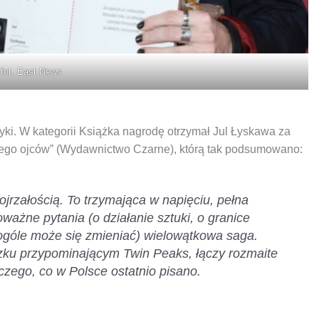
fot. East News
tyki. W kategorii Książka nagrodę otrzymał Jul Łyskawa za
 jego ojców” (Wydawnictwo Czarne), którą tak podsumowano:
jrzałością. To trzymająca w napięciu, pełna
ażne pytania (o działanie sztuki, o granice
 ogóle może się zmieniać) wielowątkowa saga.
ku przypominającym Twin Peaks, łączy rozmaite
iczego, co w Polsce ostatnio pisano.