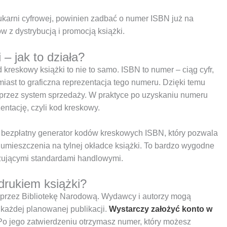
rukarni cyfrowej, powinien zadbać o numer ISBN już na
 z dystrybucją i promocją książki.
– jak to działa?
reskowy książki to nie to samo. ISBN to numer – ciąg cyfr,
miast to graficzna reprezentacja tego numeru. Dzięki temu
 przez system sprzedaży. W praktyce po uzyskaniu numeru
ntację, czyli kod kreskowy.
st bezpłatny generator kodów kreskowych ISBN, który pozwala
 umieszczenia na tylnej okładce książki. To bardzo wygodne
ązującymi standardami handlowymi.
rukiem książki?
przez Bibliotekę Narodową. Wydawcy i autorzy mogą
każdej planowanej publikacji.
Wystarczy założyć konto w
 Po jego zatwierdzeniu otrzymasz numer, który możesz