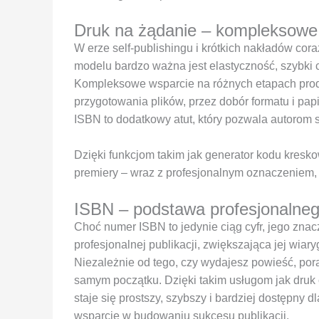
Druk na żądanie – kompleksowe 
W erze self-publishingu i krótkich nakładów cor
modelu bardzo ważna jest elastyczność, szybki cza
Kompleksowe wsparcie na różnych etapach produ
przygotowania plików, przez dobór formatu i pap
ISBN to dodatkowy atut, który pozwala autorom sk
Dzięki funkcjom takim jak generator kodu kres
premiery – wraz z profesjonalnym oznaczeniem,
ISBN – podstawa profesjonalneg
Choć numer ISBN to jedynie ciąg cyfr, jego znac
profesjonalnej publikacji, zwiększająca jej wia
Niezależnie od tego, czy wydajesz powieść, pora
samym początku. Dzięki takim usługom jak druk 
staje się prostszy, szybszy i bardziej dostępny d
wsparcie w budowaniu sukcesu publikacji.