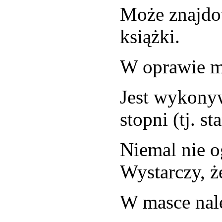
Może znajdow
książki.
W oprawie mi
Jest wykony
stopni (tj. 
Niemal nie o
Wystarczy, ż
W masce nale