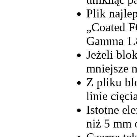
Plik najle
„Coated F
Gamma 1.8
Jeżeli blo
mniejsze 
Z pliku bl
linie cięc
Istotne el
niż 5 mm 