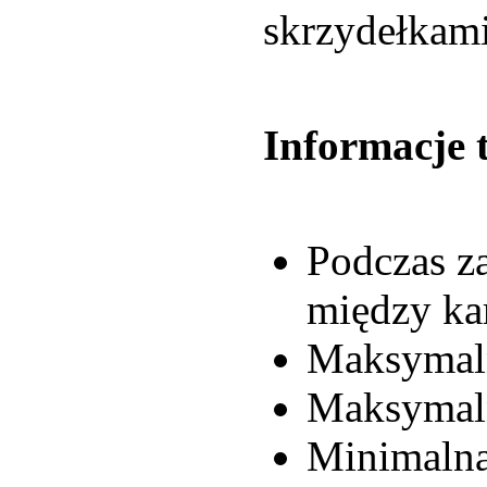
skrzydełkami
Informacje 
Podczas z
między kar
Maksymaln
Maksymaln
Minimalna