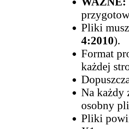
WAŻNE:
przygotow
Pliki mus
4:2010
).
Format pr
każdej str
Dopuszczal
Na każdy 
osobny pl
Pliki pow