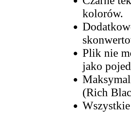
Czarne te
kolorów.
Dodatkowe
skonwert
Plik nie 
jako poje
Maksymaln
(Rich Bla
Wszystkie