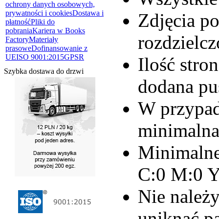
ochrony danych osobowych,
prywatności i cookies
Dostawa i
Zdjęcia p
płatność
Pliki do
pobrania
Kariera w Books
rozdzielcz
Factory
Materiały
prasowe
Dofinansowanie z
UE
ISO 9001:2015
GPSR
Ilość stro
Szybka dostawa do drzwi
dodana pus
W przypad
minimalna 
Minimalne
C:0 M:0 Y
Nie należ
uniknąć p