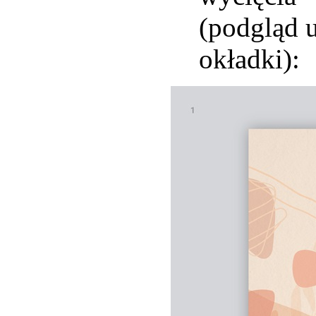
(podgląd 
okładki):