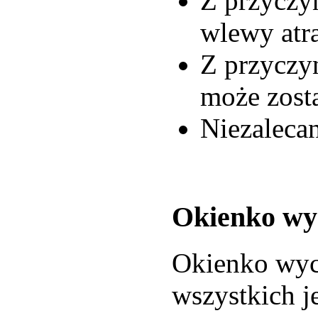
Z przyczy
wlewy atr
Z przyczy
może zost
Niezalecan
Okienko wy
Okienko wyc
wszystkich j