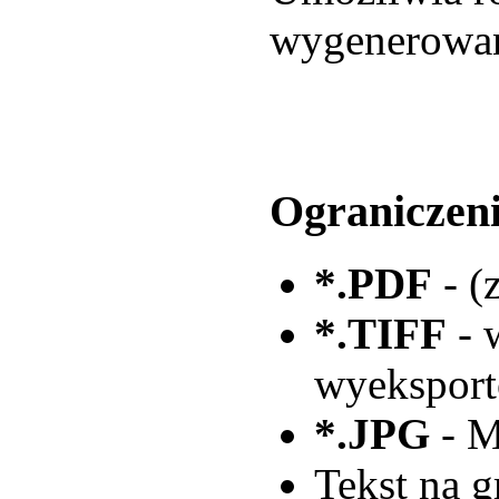
wygenerowan
Ograniczeni
*.PDF
- (
*.TIFF
- 
wyeksport
*.JPG
- M
Tekst na g