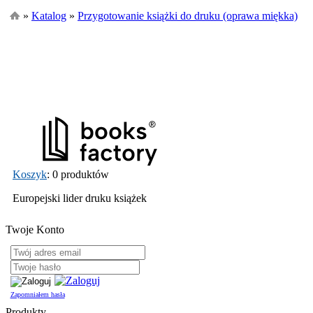
»
Katalog
»
Przygotowanie książki do druku (oprawa miękka)
Koszyk
: 0 produktów
Europejski lider druku książek
Twoje Konto
Zapomniałem hasła
Produkty