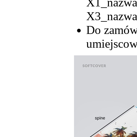
X1_nazwa_
X3_nazwa_
Do zamówi
umiejscow