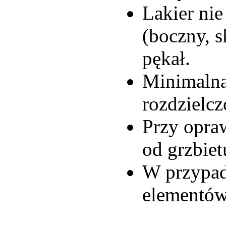
Lakier nie
(boczny, s
pękał.
Minimalna
rozdzielcz
Przy opraw
od grzbie
W przypadk
elementów