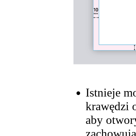
Istnieje m
krawędzi o
aby otwory
zachowują