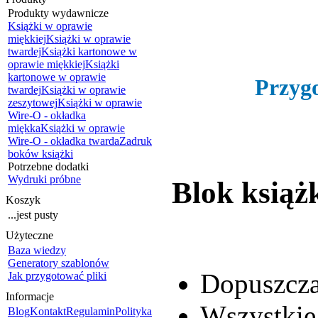
Produkty wydawnicze
Książki w oprawie
miękkiej
Książki w oprawie
twardej
Książki kartonowe w
oprawie miękkiej
Książki
kartonowe w oprawie
Przyg
twardej
Książki w oprawie
zeszytowej
Książki w oprawie
Wire-O - okładka
miękka
Książki w oprawie
Wire-O - okładka twarda
Zadruk
boków książki
Potrzebne dodatki
Wydruki próbne
Blok książk
Koszyk
...jest pusty
Użyteczne
Baza wiedzy
Generatory szablonów
Dopuszcza
Jak przygotować pliki
Informacje
Wszystkie
Blog
Kontakt
Regulamin
Polityka