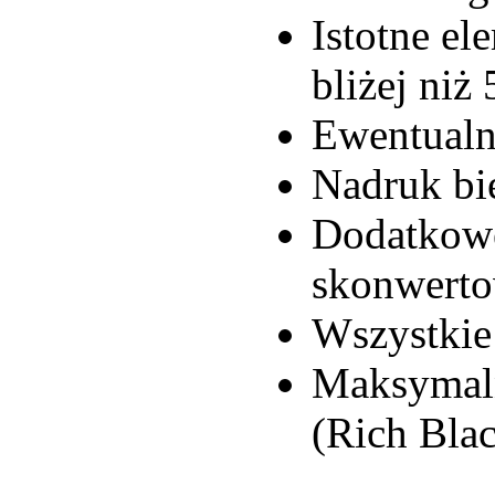
Istotne el
bliżej niż
Ewentualn
Nadruk bi
Dodatkowe
skonwert
Wszystkie
Maksymaln
(Rich Bla