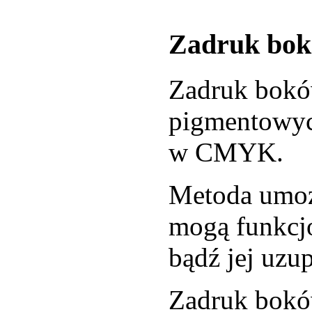
Zadruk bok
Zadruk boków
pigmentowyc
w CMYK.
Metoda umożl
mogą funkcjo
bądź jej uzup
Zadruk bokó