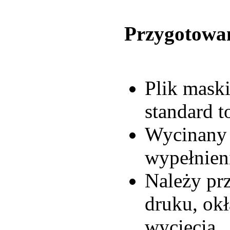
Przygotowan
Plik mask
standard 
Wycinany 
wypełnien
Należy prz
druku, ok
wycięcia