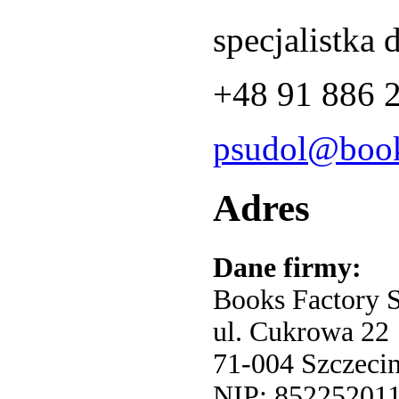
specjalistka 
+48 91 886 
psudol@book
Adres
Dane firmy:
Books Factory S
ul. Cukrowa 22
71-004 Szczeci
NIP: 85225201