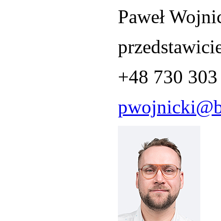
Paweł Wojni
przedstawici
+48 730 303
pwojnicki@b