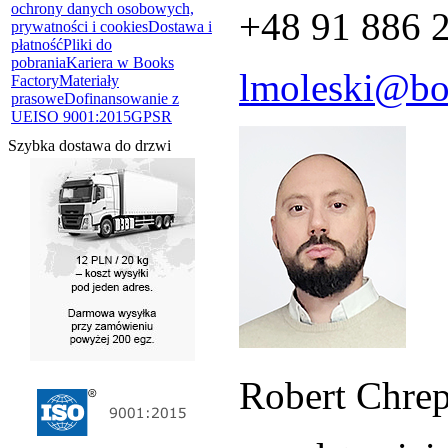
ochrony danych osobowych,
+48 91 886 
prywatności i cookies
Dostawa i
płatność
Pliki do
pobrania
Kariera w Books
lmoleski@boo
Factory
Materiały
prasowe
Dofinansowanie z
UE
ISO 9001:2015
GPSR
Szybka dostawa do drzwi
Robert Chre