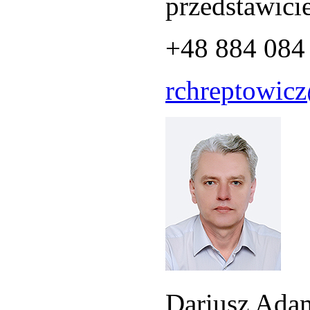
przedstawici
+48 884 084
rchreptowicz
Dariusz Ada