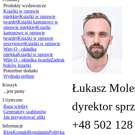
Produkty wydawnicze
Książki w oprawie
miękkiej
Książki w oprawie
twardej
Książki kartonowe w
oprawie miękkiej
Książki
kartonowe w oprawie
twardej
Książki w oprawie
zeszytowej
Książki w oprawie
Wire-O - okładka
miękka
Książki w oprawie
Wire-O - okładka twarda
Zadruk
boków książki
Potrzebne dodatki
Wydruki próbne
Łukasz Mole
Koszyk
...jest pusty
Użyteczne
dyrektor spr
Baza wiedzy
Generatory szablonów
Jak przygotować pliki
+48 502 128
Informacje
Blog
Kontakt
Regulamin
Polityka