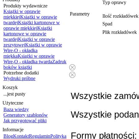
Typ oprawy
Produkty wydawnicze
Książki w oprawie
Parametry
Ilość rozkładówe
miękkiej
Książki w oprawie
twardej
Książki kartonowe w
Spad
oprawie miękkiej
Książki
Plik rozkładówek
kartonowe w oprawie
twardej
Książki w oprawie
zeszytowej
Książki w oprawie
Wire-O - okładka
miękka
Książki w oprawie
Wire-O - okładka twarda
Zadruk
boków książki
Potrzebne dodatki
Wydruki próbne
Koszyk
Wszystkie zamó
...jest pusty
Użyteczne
Baza wiedzy
Wszystkie podan
Generatory szablonów
Jak przygotować pliki
Informacje
Formy płatności
Blog
Kontakt
Regulamin
Polityka