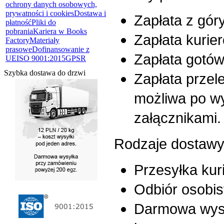
ochrony danych osobowych,
prywatności i cookies
Dostawa i
Zapłata z gór
płatność
Pliki do
pobrania
Kariera w Books
Zapłata kurier
Factory
Materiały
prasowe
Dofinansowanie z
Zapłata gotów
UE
ISO 9001:2015
GPSR
Szybka dostawa do drzwi
Zapłata przel
możliwa po wy
załącznikami.
Rodzaje dostawy
Przesyłka kuri
Odbiór osobis
Darmowa wysy